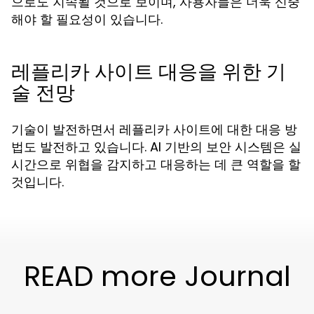
으로도 지속될 것으로 보이며, 사용자들은 더욱 신중
해야 할 필요성이 있습니다.
레플리카 사이트 대응을 위한 기
술 전망
기술이 발전하면서 레플리카 사이트에 대한 대응 방
법도 발전하고 있습니다. AI 기반의 보안 시스템은 실
시간으로 위협을 감지하고 대응하는 데 큰 역할을 할
것입니다.
READ more Journal