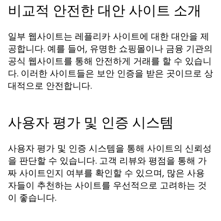
비교적 안전한 대안 사이트 소개
일부 웹사이트는 레플리카 사이트에 대한 대안을 제
공합니다. 예를 들어, 유명한 쇼핑몰이나 금융 기관의
공식 웹사이트를 통해 안전하게 거래를 할 수 있습니
다. 이러한 사이트들은 보안 인증을 받은 곳이므로 상
대적으로 안전합니다.
사용자 평가 및 인증 시스템
사용자 평가 및 인증 시스템을 통해 사이트의 신뢰성
을 판단할 수 있습니다. 고객 리뷰와 평점을 통해 가
짜 사이트인지 여부를 확인할 수 있으며, 많은 사용
자들이 추천하는 사이트를 우선적으로 고려하는 것
이 좋습니다.