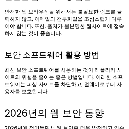
안전한 웹 브라우징을 위해서는 불필요한 링크를 클
릭하지 않고, 이메일의 첨부파일을 조심스럽게 다루
어야 합니다. 또한, 출처가 불분명한 웹사이트에 접속
하지 않는 것이 좋습니다.
보안 소프트웨어 활용 방법
최신 보안 소프트웨어를 사용하는 것이 레플리카 사
이트의 위험을 줄이는 좋은 방법입니다. 이러한 소프
트웨어는 피싱 사이트를 차단하고, 멀웨어로부터 사
용자를 보호합니다.
2026년의 웹 보안 동향
2026년에 접어들면서 웹 보안은 더욱 발전하고 있습