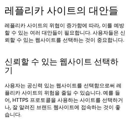
레플리카 사이트의 대안들
레플리카 사이트의 위협이 증가함에 따라, 이를 예방
할 수 있는 여러 대안들이 필요합니다. 사용자들은 신
뢰할 수 있는 웹사이트를 선택하는 것이 중요합니다.
신뢰할 수 있는 웹사이트 선택하
기
사용자는 공신력 있는 웹사이트를 선택함으로써 레
플리카 사이트의 위험을 줄일 수 있습니다. 예를 들
어, HTTPS 프로토콜을 사용하는 사이트를 선택하거
나, 잘 알려진 브랜드 웹사이트에 접속하는 것이 좋
습니다.