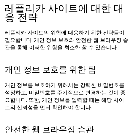
레플리카 사이트에 대한 대
응 전략
레플리카 사이트의 위협에 대응하기 위한 전략들이
필요합니다. 개인 정보 보호와 안전한 웹 브라우징 습
관을 통해 이러한 위험을 최소화 할 수 있습니다.
개인 정보 보호를 위한 팁
개인 정보를 보호하기 위해서는 강력한 비밀번호를
설정하고, 비밀번호를 주기적으로 변경하는 것이 중
요합니다. 또한, 개인 정보를 입력할 때는 해당 사이
트의 신뢰성을 먼저 확인해야 합니다.
안전한 웹 브라우징 습관