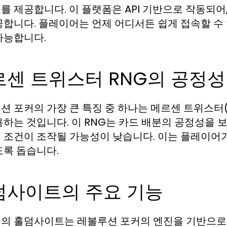
를 제공합니다. 이 플랫폼은 API 기반으로 작동되어
공합니다. 플레이어는 언제 어디서든 쉽게 접속할 수
가능합니다.
르센 트위스터 RNG의 공정성
션 포커의 가장 큰 특징 중 하나는 메르센 트위스터(Me
용하는 것입니다. 이 RNG는 카드 배분의 공정성을 
 조건이 조작될 가능성이 낮습니다. 이는 플레이어가
도록 돕습니다.
덤사이트의 주요 기능
의 홀덤사이트는 레볼루션 포커의 엔진을 기반으로 