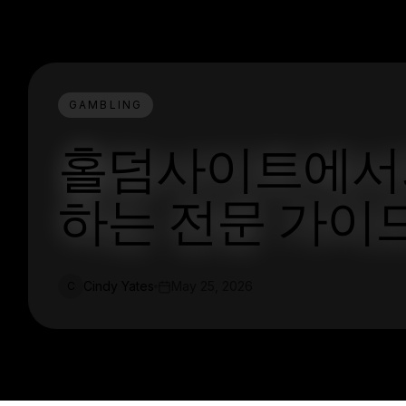
GAMBLING
홀덤사이트에서의
하는 전문 가이드 
Cindy Yates
May 25, 2026
C