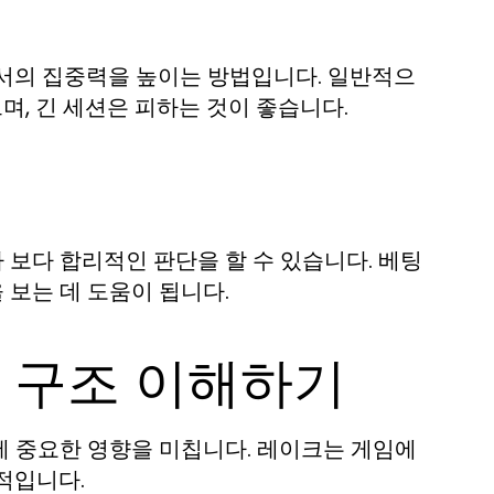
에서의 집중력을 높이는 방법입니다. 일반적으
며, 긴 세션은 피하는 것이 좋습니다.
보다 합리적인 판단을 할 수 있습니다. 베팅
보는 데 도움이 됩니다.
 구조 이해하기
에 중요한 영향을 미칩니다. 레이크는 게임에
적입니다.