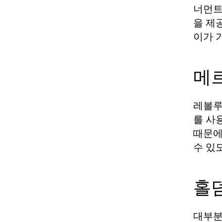
너먼트
을 제
이가 
메
레볼루
를 사
때문에
수 있
홀
대부분