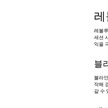
레
레볼루
세션 
익을 
블
블라인
작해 
갈 수