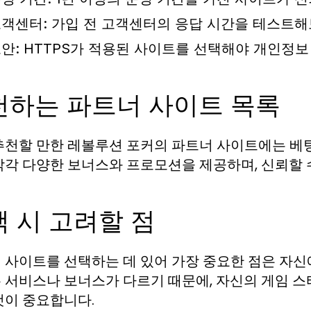
객센터: 가입 전 고객센터의 응답 시간을 테스트해
안: HTTPS가 적용된 사이트를 선택해야 개인정보
천하는 파트너 사이트 목록
추천할 만한 레볼루션 포커의 파트너 사이트에는 베팅스
각각 다양한 보너스와 프로모션을 제공하며, 신뢰할 
 시 고려할 점
 사이트를 선택하는 데 있어 가장 중요한 점은 자신
 서비스나 보너스가 다르기 때문에, 자신의 게임 스
것이 중요합니다.