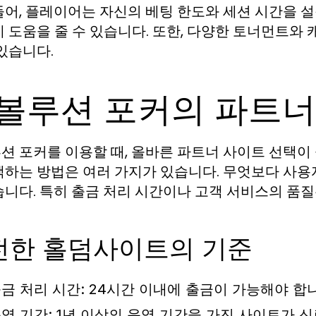
들어, 플레이어는 자신의 베팅 한도와 세션 시간을 설
데 도움을 줄 수 있습니다. 또한, 다양한 토너먼트와
 있습니다.
볼루션 포커의 파트너
션 포커를 이용할 때, 올바른 파트너 사이트 선택이
택하는 방법은 여러 가지가 있습니다. 무엇보다 사
습니다. 특히 출금 처리 시간이나 고객 서비스의 품질
전한 홀덤사이트의 기준
금 처리 시간: 24시간 이내에 출금이 가능해야 합
영 기간: 1년 이상의 운영 기간을 가진 사이트가 