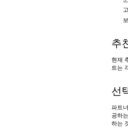
고
보
추
현재 
트는 
선택
파트너
공하는
하는 